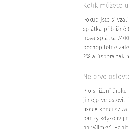
Kolik můžete uš
Pokud jste si vzal
splátka přibližně
nová splátka 7400
pochopitelně zále
2% a úspora tak m
Nejprve oslovt
Pro snížení úroku
jí nejprve oslovit
fixace končí až z
banky kdykoliv ji
na výjimky). Bank