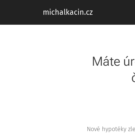
michalkacin.cz
Máte úr
Nové hypotéky zle