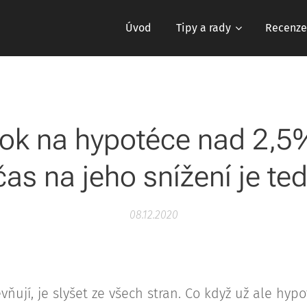
Úvod
Tipy a rady
Recenze
ok na hypotéce nad 2,5
čas na jeho snížení je teď
08.12.2020
vňují, je slyšet ze všech stran. Co když už ale hyp