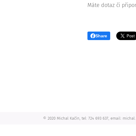
Máte dotaz či přip
Share
© 2020 Michal Kačín, tel: 724 693 637, email: micha
Vytvořte si webové stránky zdarma!