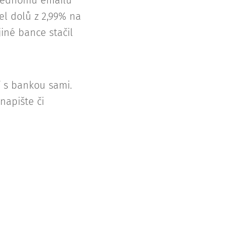
 jednomu emailu
el dolů z 2,99% na
jiné bance stačil
í s bankou sami.
napište či