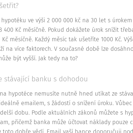
etřit?
i hypotéku ve výši 2 000 000 kč na 30 let s úrokem
 8 400 Kč měsíčně. Pokud dokážete úrok snížit tře
 Kč měsíčně. Každý měsíc tak ušetříte 1000 Kč. Vý
ží na více faktorech. V současné době lze dosáhn
ůže být vyšší. Jak tedy na to?
e stávající banku s dohodou
 na hypotéce nemusíte nutně hned utíkat ze stávaj
, ideálně emailem, s žádostí o snížení úroku. Vůbe
a delší dobu. Podle aktuálních zákonů můžete s hy
nam, přičemž banka může účtovat náklady pouze cc
y toto dobře vědí. Email vaší bance doporučuji pod