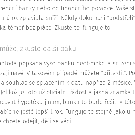
enční banky nebo od finančního poradce. Vaše st
lí a úrok zpravidla sníží. Někdy dokonce i "podstřelí
tka téměř bez práce. Zkuste to, funguje to😊
může, zkuste další páku
metoda popsaná výše banku neobměkčí a snížení s
ajímavé. V takovém případě můžete "přitvrdit". P
u a souhlas se splacením k datu např za 2 měsíce.
elikož je toto už oficiální žádost a jasná známka t
covat hypotéku jinam, banka to bude řešit. V této 
ídne ještě lepší úrok. Funguje to stejně jako u 
 chcete odejít, dějí se věci.