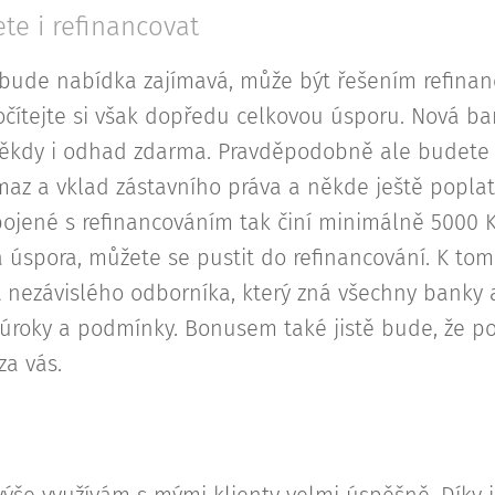
e i refinancovat
ebude nabídka zajímavá, může být řešením refinan
očítejte si však dopředu celkovou úsporu. Nová b
někdy i odhad zdarma. Pravděpodobně ale budete 
maz a vklad zástavního práva a někde ještě poplat
pojené s refinancováním tak činí minimálně 5000 
á úspora, můžete se pustit do refinancování. K to
t nezávislého odborníka, který zná všechny banky 
 úroky a podmínky. Bonusem také jistě bude, že p
za vás.