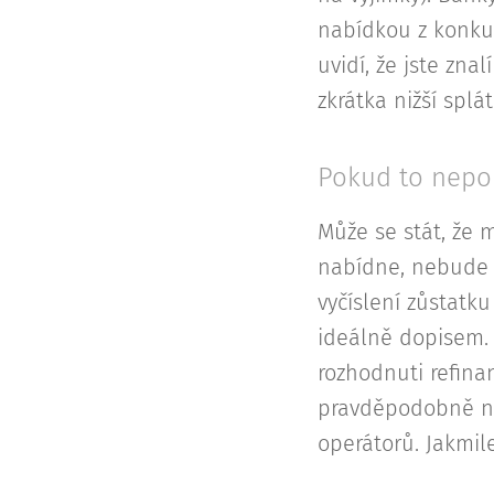
nabídkou z konkur
uvidí, že jste zna
zkrátka nižší splá
Pokud to nepo
Může se stát, že 
nabídne, nebude z
vyčíslení zůstatk
ideálně dopisem. J
rozhodnuti refinan
pravděpodobně nab
operátorů. Jakmile