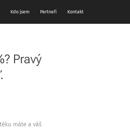
Kdo jsem
Partneři
Kontakt
%? Pravý
.
otéku máte a váš