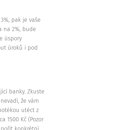
 3%, pak je vaše
ba na 2%, bude
še úspory
out úroků i pod
ící banky. Zkuste
c nevadí, že vám
potékou utéct z
a 1500 Kč (Pozor
pořit konkrétní