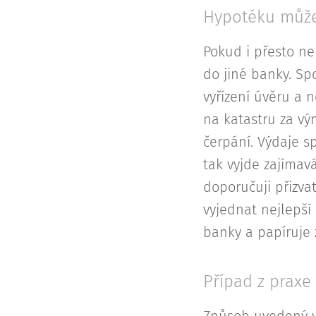
Hypotéku můžet
Pokud i přesto n
do jiné banky. Sp
vyřízení úvěru a 
na katastru za vý
čerpání. Výdaje s
tak vyjde zajímav
doporučuji přizva
vyjednat nejlepší
banky a papíruje 
Případ z praxe