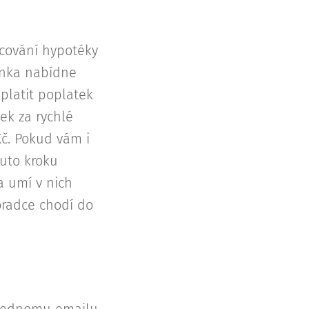
cování hypotéky
anka nabídne
platit poplatek
ek za rychlé
Kč. Pokud vám i
muto kroku
a umí v nich
oradce chodí do