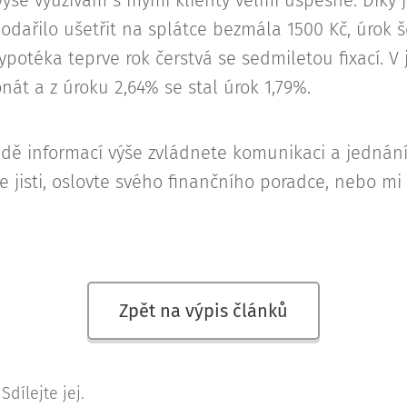
ýše využívám s mými klienty velmi úspěšně. Díky
odařilo ušetřit na splátce bezmála 1500 Kč, úrok š
ypotéka teprve rok čerstvá se sedmiletou fixací. V 
nát a z úroku 2,64% se stal úrok 1,79%.
adě informací výše zvládnete komunikaci a jednán
e jisti, oslovte svého finančního poradce, nebo mi 
Zpět na výpis článků
Sdílejte jej.