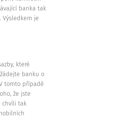
ávající banka tak
". Výsledkem je
azby, které
ožádejte banku o
 V tomto případě
oho, že jste
chvíli tak
mobilních