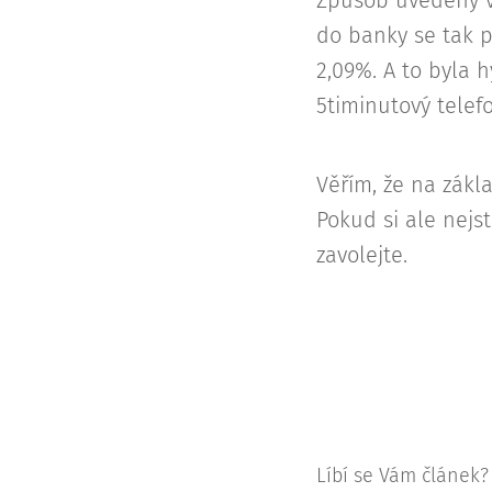
Způsob uvedený v
do banky se tak p
2,09%. A to byla h
5timinutový telefo
Věřím, že na zákl
Pokud si ale nejst
zavolejte.
Líbí se Vám článek? 