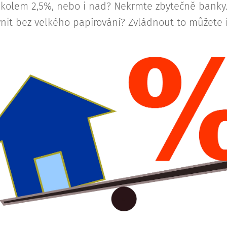
kolem 2,5%, nebo i nad? Nekrmte zbytečně banky. 
vnit bez velkého papírování? Zvládnout to můžete i