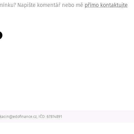
omínku? Napište komentář nebo mě
přímo kontaktujte
l.kacin@edofinance.cz, IČO: 67814891