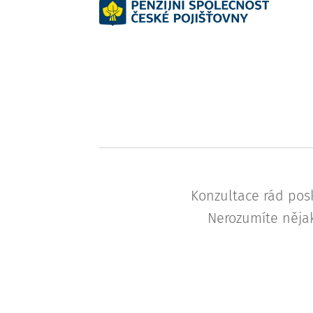
Konzultace rád posk
Nerozumíte nějak