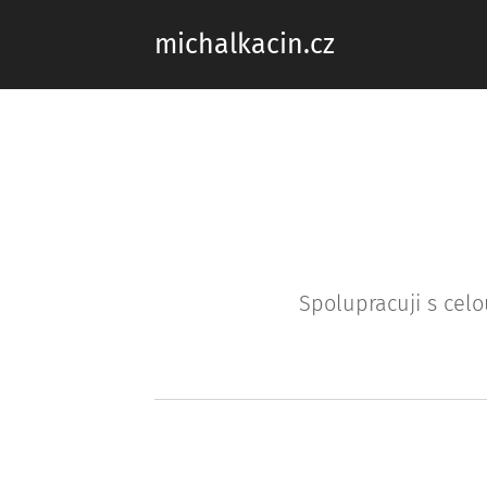
michalkacin.cz
Spolupracuji s celo