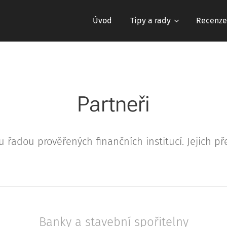
Úvod
Tipy a rady
Recenze
Partneři
u řadou prověřených finančních institucí. Jejich p
Banky a stavební spořitelny